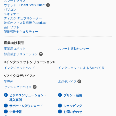
スマートグラス
ウオッチ：Orient Star / Orient
パソコン
スキャナー
ディスク デュプリケーター
乾式オフィス製紙機 PaperLab
会計ソフト
印刷管理セキュリティー
産業向け製品
産業用ロボット
スマート振動センサー
部品成形ソリューション
<インクジェットソリューション>
インクジェットヘッド
インクジェットによるものづくり
<マイクロデバイス>
半導体
水晶デバイス
センシングデバイス
ビジネスソリューション・
プリント活用
導入事例
サポート&ダウンロード
ショッピング
企業情報
お問い合わせ