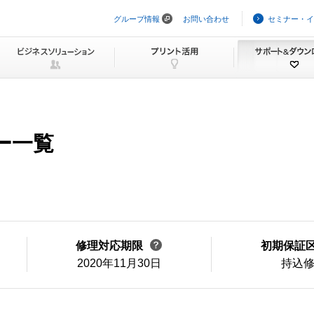
グループ情報
お問い合わせ
セミナー・イ
ナ
ビ
ゲ
ー
シ
ョ
ン
を
ス
キ
ュー一覧
ッ
プ
修理対応期限
初期保証
2020年11月30日
持込