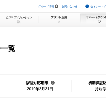
グループ情報
お問い合わせ
セミナー・イ
ナ
ビ
ゲ
ー
シ
ョ
ン
を
ス
キ
ー一覧
ッ
プ
修理対応期限
初期保証
2019年3月31日
持込