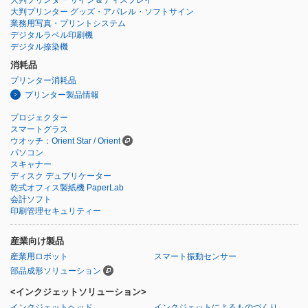
大判プリンター サイン＆ディスプレイ
大判プリンター グッズ・アパレル・ソフトサイン
業務用写真・プリントシステム
デジタルラベル印刷機
デジタル捺染機
消耗品
プリンター消耗品
プリンター製品情報
プロジェクター
スマートグラス
ウオッチ：Orient Star / Orient
パソコン
スキャナー
ディスク デュプリケーター
乾式オフィス製紙機 PaperLab
会計ソフト
印刷管理セキュリティー
産業向け製品
産業用ロボット
スマート振動センサー
部品成形ソリューション
<インクジェットソリューション>
インクジェットヘッド
インクジェットによるものづくり