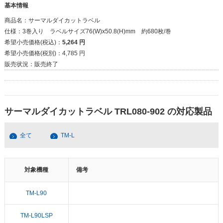
基本情報
商品名：
サーマルダイカットラベル
仕様：
3巻入り ラベルサイズ76(W)x50.8(H)mm 約680枚/巻
希望小売価格(税込)：
5,264 円
希望小売価格(税別)：
4,785 円
販売状況：
販売終了
サーマルダイカットラベル TRL080-902 の対応製品
全て
TM-L
対象機種
備考
TM-L90
TM-L90LSP