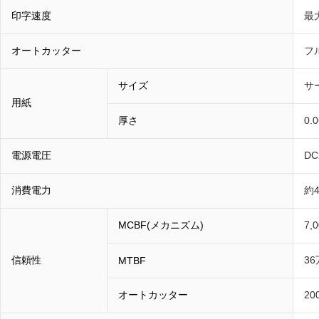
印字速度
最大
オートカッター
フ
サイズ
サー
用紙
厚さ
0.
電源電圧
D
消費電力
約
MCBF(メカニズム)
7,
信頼性
3
MTBF
オートカッター
2