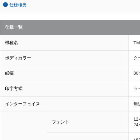
仕様概要
仕様一覧
機種名
TM
ボディカラー
ク
紙幅
8
印字方式
ラ
インターフェイス
無線
12
フォント
24