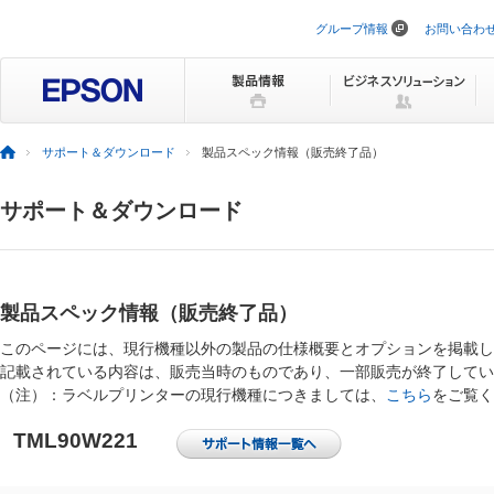
グループ情報
お問い合わ
ナ
ビ
ゲ
ー
シ
ョ
ン
サポート＆ダウンロード
製品スペック情報（販売終了品）
を
ス
キ
サポート＆ダウンロード
ッ
プ
製品スペック情報（販売終了品）
このページには、現行機種以外の製品の仕様概要とオプションを掲載し
記載されている内容は、販売当時のものであり、一部販売が終了してい
（注）：ラベルプリンターの現行機種につきましては、
こちら
をご覧く
TML90W221