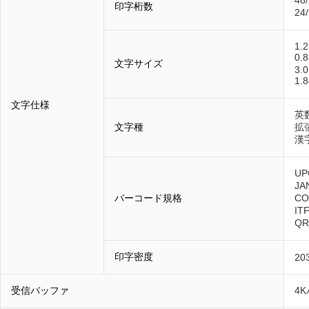
48
印字桁数
24
1.
0.
文字サイズ
3.
1.
文字仕様
英
文字種
拡
漢
UP
JA
バーコード規格
CO
IT
QR
印字密度
20
受信バッファ
4