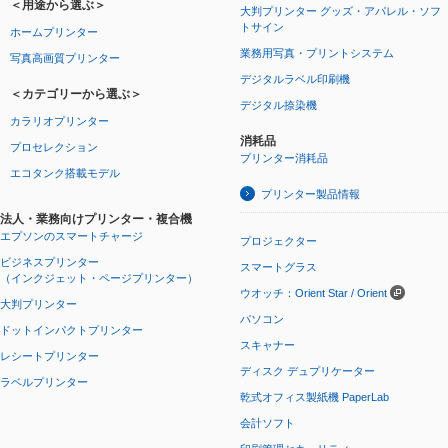
＜用途から選ぶ＞
大判プリンター グッズ・アパレル・ソフ
トサイン
ホームプリンター
業務用写真・プリントシステム
写真高画質プリンター
デジタルラベル印刷機
＜カテゴリーから選ぶ＞
デジタル捺染機
カラリオプリンター
消耗品
プロセレクション
プリンター消耗品
エコタンク搭載モデル
プリンター製品情報
法人・業務向けプリンター・複合機
エプソンのスマートチャージ
プロジェクター
ビジネスプリンター
スマートグラス
（インクジェット・ページプリンター）
ウオッチ：Orient Star / Orient
大判プリンター
パソコン
ドットインパクトプリンター
スキャナー
レシートプリンター
ディスク デュプリケーター
ラベルプリンター
乾式オフィス製紙機 PaperLab
会計ソフト