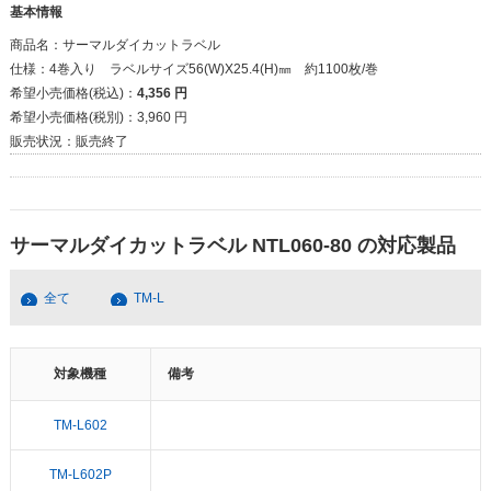
基本情報
商品名：
サーマルダイカットラベル
仕様：
4巻入り ラベルサイズ56(W)X25.4(H)㎜ 約1100枚/巻
希望小売価格(税込)：
4,356 円
希望小売価格(税別)：
3,960 円
販売状況：
販売終了
サーマルダイカットラベル NTL060-80 の対応製品
全て
TM-L
対象機種
備考
TM-L602
TM-L602P