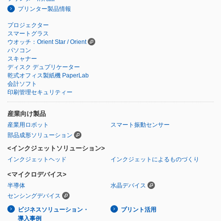
プリンター製品情報
プロジェクター
スマートグラス
ウオッチ：Orient Star / Orient
パソコン
スキャナー
ディスク デュプリケーター
乾式オフィス製紙機 PaperLab
会計ソフト
印刷管理セキュリティー
産業向け製品
産業用ロボット
スマート振動センサー
部品成形ソリューション
<インクジェットソリューション>
インクジェットヘッド
インクジェットによるものづくり
<マイクロデバイス>
半導体
水晶デバイス
センシングデバイス
ビジネスソリューション・
プリント活用
導入事例