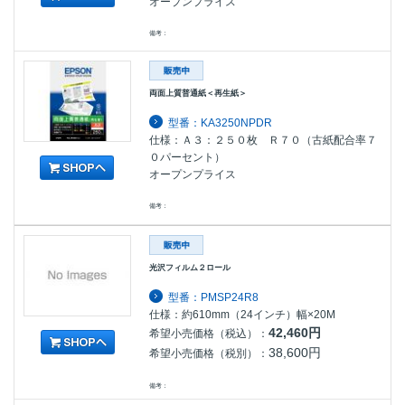
オープンプライス
備考：
両面上質普通紙＜再生紙＞
型番：KA3250NPDR
仕様：Ａ３：２５０枚 Ｒ７０（古紙配合率７
０パーセント）
オープンプライス
備考：
光沢フィルム２ロール
型番：PMSP24R8
仕様：約610mm（24インチ）幅×20M
42,460円
希望小売価格（税込）：
38,600円
希望小売価格（税別）：
備考：