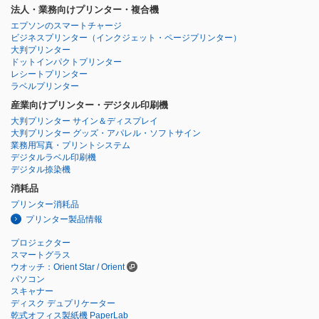
法人・業務向けプリンター・複合機
エプソンのスマートチャージ
ビジネスプリンター
（インクジェット・ページプリンター）
大判プリンター
ドットインパクトプリンター
レシートプリンター
ラベルプリンター
産業向けプリンター・デジタル印刷機
大判プリンター サイン＆ディスプレイ
大判プリンター グッズ・アパレル・ソフトサイン
業務用写真・プリントシステム
デジタルラベル印刷機
デジタル捺染機
消耗品
プリンター消耗品
プリンター製品情報
プロジェクター
スマートグラス
ウオッチ：Orient Star / Orient
パソコン
スキャナー
ディスク デュプリケーター
乾式オフィス製紙機 PaperLab