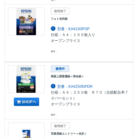
フォト光沢紙
型番：KA4100PGP
仕様：Ａ４：１００枚入り
オープンプライス
備考：
両面上質普通紙＜再生紙＞
型番：KA4250NPDR
仕様：Ａ４：２５０枚 Ｒ７０（古紙配合率７
０パーセント）
オープンプライス
備考：
写真用紙エントリー＜光沢＞