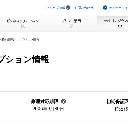
グループ情報
お問い合わせ
セミナー・イ
ナ
ビ
ゲ
ー
シ
ョ
ン
消耗品情報・オプション情報
を
ス
キ
ッ
オプション情報
プ
修理対応期限
初期保証
2006年9月30日
持込