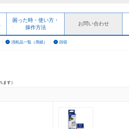
ト
困った時・使い方・
お問い合わせ
ド
操作方法
消耗品一覧（用紙）
回収
れます）