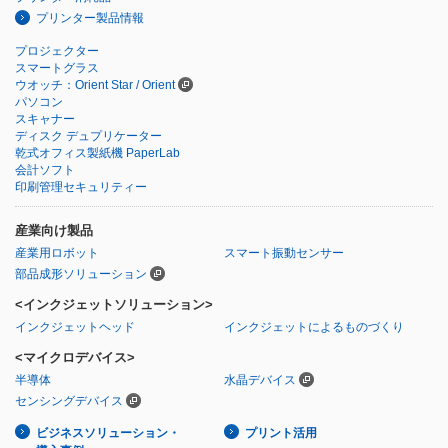
プリンター製品情報
プロジェクター
スマートグラス
ウオッチ：Orient Star / Orient
パソコン
スキャナー
ディスク デュプリケーター
乾式オフィス製紙機 PaperLab
会計ソフト
印刷管理セキュリティー
産業向け製品
産業用ロボット
スマート振動センサー
部品成形ソリューション
<インクジェットソリューション>
インクジェットヘッド
インクジェットによるものづくり
<マイクロデバイス>
半導体
水晶デバイス
センシングデバイス
ビジネスソリューション・
プリント活用