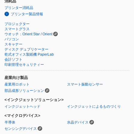
消耗品
プリンター消耗品
プリンター製品情報
プロジェクター
スマートグラス
ウオッチ：Orient Star / Orient
パソコン
スキャナー
ディスク デュプリケーター
乾式オフィス製紙機 PaperLab
会計ソフト
印刷管理セキュリティー
産業向け製品
産業用ロボット
スマート振動センサー
部品成形ソリューション
<インクジェットソリューション>
インクジェットヘッド
インクジェットによるものづくり
<マイクロデバイス>
半導体
水晶デバイス
センシングデバイス