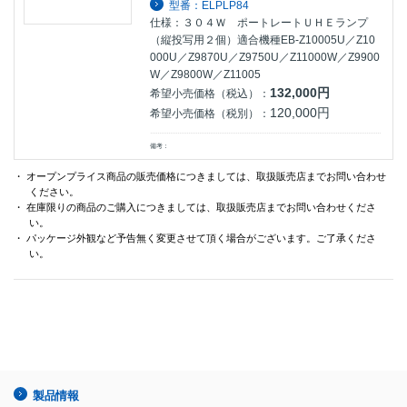
型番：ELPLP84
仕様：３０４Ｗ ポートレートＵＨＥランプ
（縦投写用２個）適合機種EB-Z10005U／Z10
000U／Z9870U／Z9750U／Z11000W／Z9900
W／Z9800W／Z11005
132,000円
希望小売価格（税込）：
120,000円
希望小売価格（税別）：
備考：
・ オープンプライス商品の販売価格につきましては、取扱販売店までお問い合わせ
ください。
・ 在庫限りの商品のご購入につきましては、取扱販売店までお問い合わせくださ
い。
・ パッケージ外観など予告無く変更させて頂く場合がございます。ご了承くださ
い。
製品情報