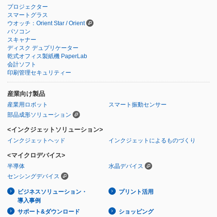
プロジェクター
スマートグラス
ウオッチ：Orient Star / Orient
パソコン
スキャナー
ディスク デュプリケーター
乾式オフィス製紙機 PaperLab
会計ソフト
印刷管理セキュリティー
産業向け製品
産業用ロボット
スマート振動センサー
部品成形ソリューション
<インクジェットソリューション>
インクジェットヘッド
インクジェットによるものづくり
<マイクロデバイス>
半導体
水晶デバイス
センシングデバイス
ビジネスソリューション・
プリント活用
導入事例
サポート&ダウンロード
ショッピング