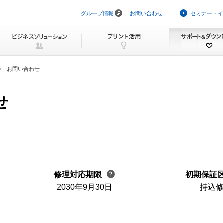
グループ情報
お問い合わせ
セミナー・イ
ナ
ビ
ゲ
ー
シ
ョ
ン
お問い合わせ
を
ス
キ
せ
ッ
プ
修理対応期限
初期保証
2030年9月30日
持込