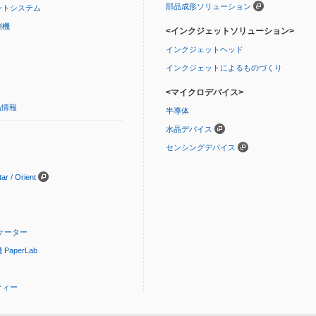
部品成形ソリューション
ントシステム
刷機
<インクジェットソリューション>
インクジェットヘッド
インクジェットによるものづくり
<マイクロデバイス>
品情報
半導体
水晶デバイス
センシングデバイス
 / Orient
ケーター
aperLab
ティー