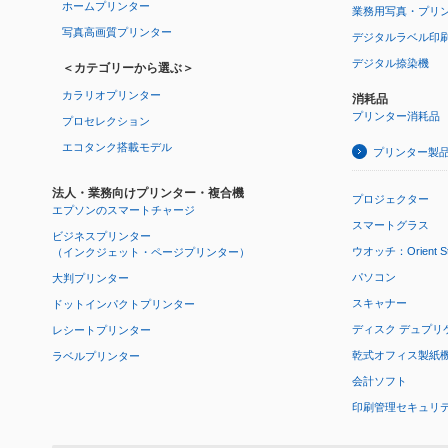
ホームプリンター
業務用写真・プリ
写真高画質プリンター
デジタルラベル印
デジタル捺染機
＜カテゴリーから選ぶ＞
カラリオプリンター
消耗品
プリンター消耗品
プロセレクション
エコタンク搭載モデル
プリンター製
法人・業務向けプリンター・複合機
プロジェクター
エプソンのスマートチャージ
スマートグラス
ビジネスプリンター
ウオッチ：Orient Star
（インクジェット・ページプリンター）
パソコン
大判プリンター
スキャナー
ドットインパクトプリンター
ディスク デュプリ
レシートプリンター
乾式オフィス製紙機 P
ラベルプリンター
会計ソフト
印刷管理セキュリ