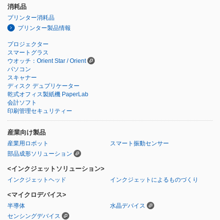
消耗品
プリンター消耗品
プリンター製品情報
プロジェクター
スマートグラス
ウオッチ：Orient Star / Orient
パソコン
スキャナー
ディスク デュプリケーター
乾式オフィス製紙機 PaperLab
会計ソフト
印刷管理セキュリティー
産業向け製品
産業用ロボット
スマート振動センサー
部品成形ソリューション
<インクジェットソリューション>
インクジェットヘッド
インクジェットによるものづくり
<マイクロデバイス>
半導体
水晶デバイス
センシングデバイス