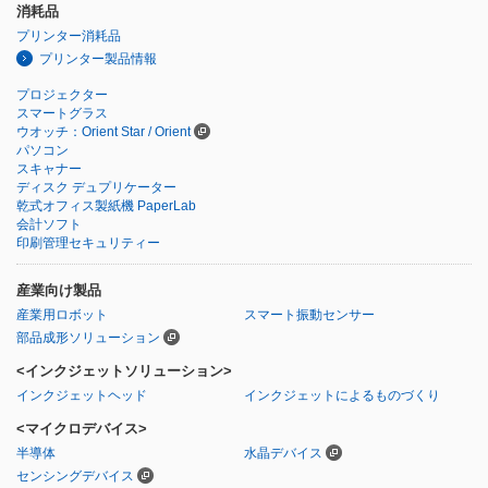
消耗品
プリンター消耗品
プリンター製品情報
プロジェクター
スマートグラス
ウオッチ：Orient Star / Orient
パソコン
スキャナー
ディスク デュプリケーター
乾式オフィス製紙機 PaperLab
会計ソフト
印刷管理セキュリティー
産業向け製品
産業用ロボット
スマート振動センサー
部品成形ソリューション
<インクジェットソリューション>
インクジェットヘッド
インクジェットによるものづくり
<マイクロデバイス>
半導体
水晶デバイス
センシングデバイス