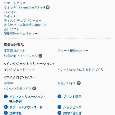
スマートグラス
ウオッチ：Orient Star / Orient
パソコン
スキャナー
ディスク デュプリケーター
乾式オフィス製紙機 PaperLab
会計ソフト
印刷管理セキュリティー
産業向け製品
産業用ロボット
スマート振動センサー
部品成形ソリューション
<インクジェットソリューション>
インクジェットヘッド
インクジェットによるものづくり
<マイクロデバイス>
半導体
水晶デバイス
センシングデバイス
ビジネスソリューション・
プリント活用
導入事例
サポート&ダウンロード
ショッピング
企業情報
お問い合わせ