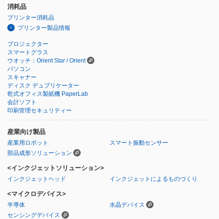
消耗品
プリンター消耗品
プリンター製品情報
プロジェクター
スマートグラス
ウオッチ：Orient Star / Orient
パソコン
スキャナー
ディスク デュプリケーター
乾式オフィス製紙機 PaperLab
会計ソフト
印刷管理セキュリティー
産業向け製品
産業用ロボット
スマート振動センサー
部品成形ソリューション
<インクジェットソリューション>
インクジェットヘッド
インクジェットによるものづくり
<マイクロデバイス>
半導体
水晶デバイス
センシングデバイス