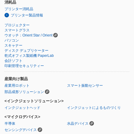
消耗品
プリンター消耗品
プリンター製品情報
プロジェクター
スマートグラス
ウオッチ：Orient Star / Orient
パソコン
スキャナー
ディスク デュプリケーター
乾式オフィス製紙機 PaperLab
会計ソフト
印刷管理セキュリティー
産業向け製品
産業用ロボット
スマート振動センサー
部品成形ソリューション
<インクジェットソリューション>
インクジェットヘッド
インクジェットによるものづくり
<マイクロデバイス>
半導体
水晶デバイス
センシングデバイス