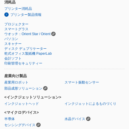
消耗品
プリンター消耗品
プリンター製品情報
プロジェクター
スマートグラス
ウオッチ：Orient Star / Orient
パソコン
スキャナー
ディスク デュプリケーター
乾式オフィス製紙機 PaperLab
会計ソフト
印刷管理セキュリティー
産業向け製品
産業用ロボット
スマート振動センサー
部品成形ソリューション
<インクジェットソリューション>
インクジェットヘッド
インクジェットによるものづくり
<マイクロデバイス>
半導体
水晶デバイス
センシングデバイス