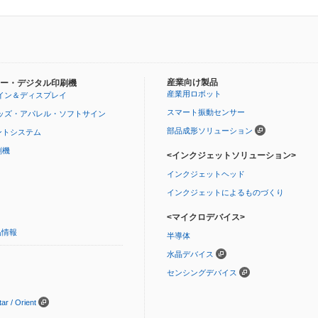
産業向け製品
ー・デジタル印刷機
産業用ロボット
イン＆ディスプレイ
スマート振動センサー
ッズ・アパレル・ソフトサイン
部品成形ソリューション
ントシステム
刷機
<インクジェットソリューション>
インクジェットヘッド
インクジェットによるものづくり
<マイクロデバイス>
品情報
半導体
水晶デバイス
センシングデバイス
 / Orient