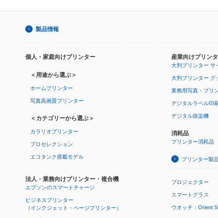
製品情報
個人・家庭向けプリンター
産業向けプリンタ
大判プリンター サ
＜用途から選ぶ＞
大判プリンター グ
ホームプリンター
業務用写真・プリ
写真高画質プリンター
デジタルラベル印
デジタル捺染機
＜カテゴリーから選ぶ＞
カラリオプリンター
消耗品
プリンター消耗品
プロセレクション
エコタンク搭載モデル
プリンター製
法人・業務向けプリンター・複合機
プロジェクター
エプソンのスマートチャージ
スマートグラス
ビジネスプリンター
ウオッチ：Orient Star
（インクジェット・ページプリンター）