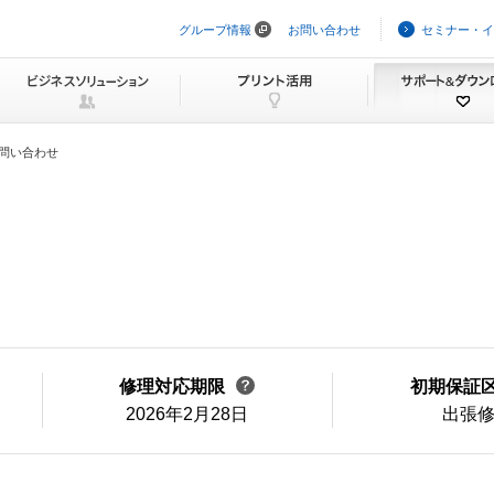
グループ情報
お問い合わせ
セミナー・イ
ナ
ビ
ゲ
ー
シ
ョ
ン
問い合わせ
を
ス
キ
ッ
プ
修理対応期限
初期保証
2026年2月28日
出張