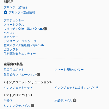
消耗品
プリンター消耗品
プリンター製品情報
プロジェクター
スマートグラス
ウオッチ：Orient Star / Orient
パソコン
スキャナー
ディスク デュプリケーター
乾式オフィス製紙機 PaperLab
会計ソフト
印刷管理セキュリティー
産業向け製品
産業用ロボット
スマート振動センサー
部品成形ソリューション
<インクジェットソリューション>
インクジェットヘッド
インクジェットによるものづくり
<マイクロデバイス>
半導体
水晶デバイス
センシングデバイス