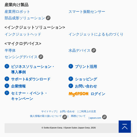
産業向け製品
産業用ロボット
スマート振動センサー
部品成形ソリューション
<インクジェットソリューション>
インクジェットヘッド
インクジェットによるものづくり
<マイクロデバイス>
半導体
水晶デバイス
センシングデバイス
ビジネスソリューション・
プリント活用
導入事例
サポート&ダウンロード
ショッピング
企業情報
お問い合わせ
セミナー・イベント・
ログイン
キャンペーン
サイトマップ
お問い合わせ
ご利用上の注意
個人情報の取り扱いについて
商標について
epson.com
© Seiko Epson Corp. / Epson Sales Japan Corp.
2026