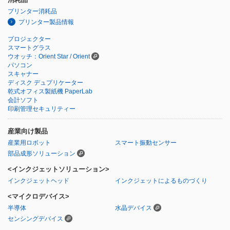
プリンター消耗品
プリンター製品情報
プロジェクター
スマートグラス
ウオッチ：Orient Star / Orient
パソコン
スキャナー
ディスク デュプリケーター
乾式オフィス製紙機 PaperLab
会計ソフト
印刷管理セキュリティー
産業向け製品
産業用ロボット
スマート振動センサー
部品成形ソリューション
<インクジェットソリューション>
インクジェットヘッド
インクジェットによるものづくり
<マイクロデバイス>
半導体
水晶デバイス
センシングデバイス