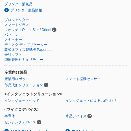
プリンター消耗品
プリンター製品情報
プロジェクター
スマートグラス
ウオッチ：Orient Star / Orient
パソコン
スキャナー
ディスク デュプリケーター
乾式オフィス製紙機 PaperLab
会計ソフト
印刷管理セキュリティー
産業向け製品
産業用ロボット
スマート振動センサー
部品成形ソリューション
<インクジェットソリューション>
インクジェットヘッド
インクジェットによるものづくり
<マイクロデバイス>
半導体
水晶デバイス
センシングデバイス