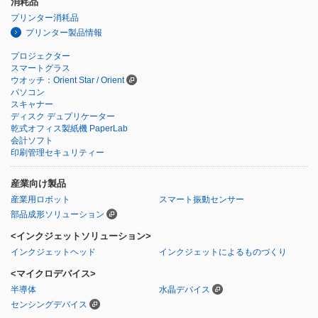
消耗品
プリンター消耗品
プリンター製品情報
プロジェクター
スマートグラス
ウオッチ：Orient Star / Orient
パソコン
スキャナー
ディスク デュプリケーター
乾式オフィス製紙機 PaperLab
会計ソフト
印刷管理セキュリティー
産業向け製品
産業用ロボット
スマート振動センサー
部品成形ソリューション
<インクジェットソリューション>
インクジェットヘッド
インクジェットによるものづくり
<マイクロデバイス>
半導体
水晶デバイス
センシングデバイス