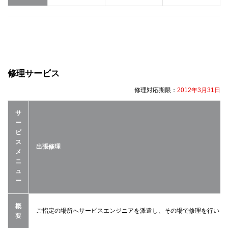
修理サービス
修理対応期限：
2012年3月31日
サ
ー
ビ
ス
出張修理
メ
ニ
ュ
ー
概
ご指定の場所へサービスエンジニアを派遣し、その場で修理を行いま
要