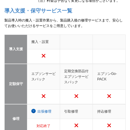
（注）料金は予告なく変更になる場合がございます。
導入支援・保守サービス一覧
製品導入時の搬入・設置作業から、製品購入後の修理サービスまで、安心し
てお使いいただけるサービスをご用意しています。
搬入・設置
導入支援
定期交換部品付
エプソンサービ
エプソンGo-
エプソンサービ
スパック
PACK
スパック
定額保守
出張修理
引取修理
持込修理
修理
対応終了