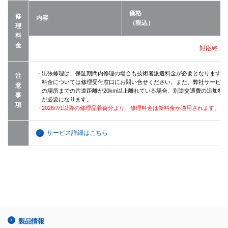
価格
修
内容
（税込）
理
料
金
対応終了
・出張修理は、保証期間内修理の場合も技術者派遣料金が必要となります（
注
料金については修理受付窓口にお問い合せください。また、弊社サービス
意
の場所までの片道距離が20km以上離れている場合、別途交通費の追加料
事
が必要になります。
項
・2026/7/1以降の修理品着荷分より、修理料金は新料金が適用されます。
サービス詳細はこちら
製品情報