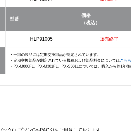
価格
型番
（税込）
HLP91005
販売終了
・一部の製品には定期交換部品が制定されています。
・定期交換部品が制定されている機種および部品料金については
こち
・PX-M886FL、PX-M381FL、PX-S381Lについては、購入から
ック(エプソンGo-PACK)をご用意しております。