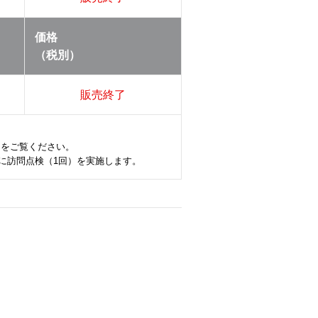
価格
（税別）
販売終了
ら
をご覧ください。
約1年後に訪問点検（1回）を実施します。