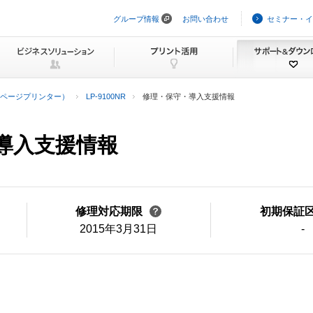
グループ情報
お問い合わせ
セミナー・イ
ナ
ビ
ゲ
ー
シ
ョ
ン
ページプリンター）
LP-9100NR
修理・保守・導入支援情報
を
ス
キ
ッ
・導入支援情報
プ
修理対応期限
初期保証
2015年3月31日
-