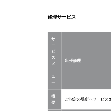
修理サービス
サ
ー
ビ
ス
出張修理
メ
ニ
ュ
ー
概
ご指定の場所へサービス
要