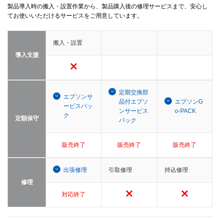
製品導入時の搬入・設置作業から、製品購入後の修理サービスまで、安心し
てお使いいただけるサービスをご用意しています。
搬入・設置
導入支援
定期交換部
エプソンサ
品付エプソ
エプソンG
ービスパッ
ンサービス
o-PACK
ク
定額保守
パック
販売終了
販売終了
販売終了
出張修理
引取修理
持込修理
修理
対応終了