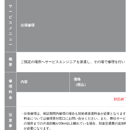
サ
ー
ビ
ス
出張修理
メ
ニ
ュ
ー
概
ご指定の場所へサービスエンジニアを派遣し、その場で修理を行いま
要
価格
修
内容
（税込）
理
料
金
対応終了
・出張修理は、保証期間内修理の場合も技術者派遣料金が必要となります（
注
料金については修理受付窓口にお問い合せください。また、弊社サービス
意
の場所までの片道距離が20km以上離れている場合、別途交通費の追加料
事
が必要になります。