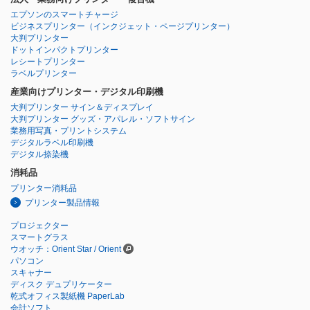
エプソンのスマートチャージ
ビジネスプリンター
（インクジェット・ページプリンター）
大判プリンター
ドットインパクトプリンター
レシートプリンター
ラベルプリンター
産業向けプリンター・デジタル印刷機
大判プリンター サイン＆ディスプレイ
大判プリンター グッズ・アパレル・ソフトサイン
業務用写真・プリントシステム
デジタルラベル印刷機
デジタル捺染機
消耗品
プリンター消耗品
プリンター製品情報
プロジェクター
スマートグラス
ウオッチ：Orient Star / Orient
パソコン
スキャナー
ディスク デュプリケーター
乾式オフィス製紙機 PaperLab
会計ソフト