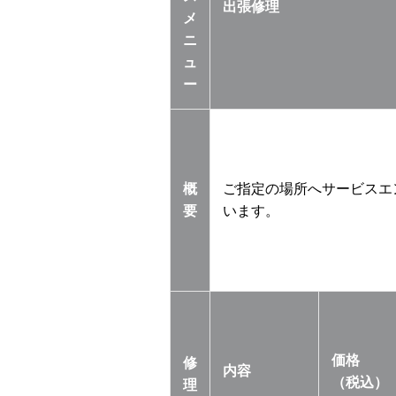
出張修理
メ
ニ
ュ
ー
概
ご指定の場所へサービスエ
要
います。
価格
修
内容
（税込）
理