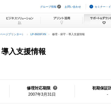
グループ情報
お問い合わせ
セミナー・イ
ナ
ビ
ゲ
ー
シ
ョ
ン
ページプリンター）
LP-8600FXN
修理・保守・導入支援情報
を
ス
キ
ッ
守・導入支援情報
プ
修理対応期限
初期保証
2007年3月31日
-