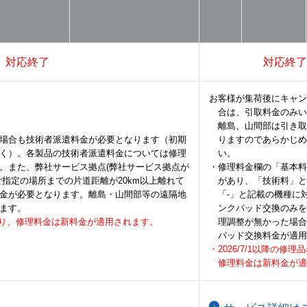
対応終了
対応終了
お客様が集荷後にキャン
合は、引取料金のみい
離島、山間部は引き取
場合も技術者派遣料金が必要となります（初期
りますのであらかじめ
く）。各製品の技術者派遣料金については修理
い。
。また、弊社サービス拠点(弊社サービス拠点が
・修理料金欄の「基本料
指定の場所までの片道距離が20km以上離れて
があり、「技術料」と
金が必要となります。離島・山間部等の遠隔地
「-」と記載の機種に
ます。
ンクパッド交換のみを
荷分より、修理料金は新料金が適用されます。
理調整が無かった場合
パッド交換料金が適用
・2026/7/1以降の修
修理料金は新料金が適