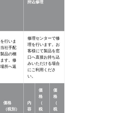
持込修理
修理センターで修
理を行いま
理を行います。お
へ当社手配
客様にて製品を窓
、製品の梱
口へ直接お持ち込
います。修
みいただける場合
の場所へ返
にご利用くださ
い。
価
価
格
格
価格
内
（
（
（税別）
容
税
税