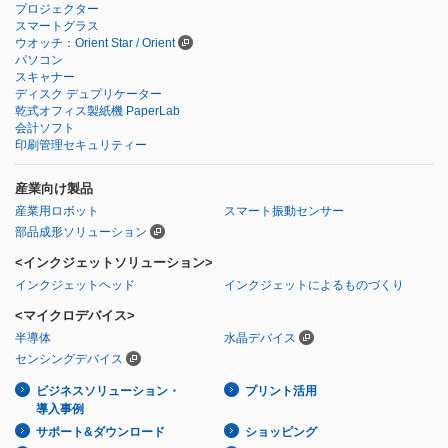
プロジェクター
スマートグラス
ウオッチ：Orient Star / Orient
パソコン
スキャナー
ディスク デュプリケーター
乾式オフィス製紙機 PaperLab
会計ソフト
印刷管理セキュリティー
産業向け製品
産業用ロボット
スマート振動センサー
部品成形ソリューション
<インクジェットソリューション>
インクジェットヘッド
インクジェットによるものづくり
<マイクロデバイス>
半導体
水晶デバイス
センシングデバイス
ビジネスソリューション・
プリント活用
導入事例
サポート&ダウンロード
ショッピング