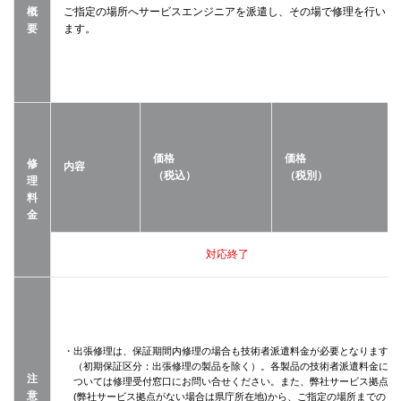
概
ご指定の場所へサービスエンジニアを派遣し、その場で修理を行い
要
ます。
価格
価格
修
内容
（税込）
（税別）
理
料
金
対応終了
・出張修理は、保証期間内修理の場合も技術者派遣料金が必要となります
（初期保証区分：出張修理の製品を除く）。各製品の技術者派遣料金に
注
ついては修理受付窓口にお問い合せください。また、弊社サービス拠点
意
(弊社サービス拠点がない場合は県庁所在地)から、ご指定の場所までの