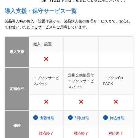
（注）料金は予告なく変更になる場合がございます。
導入支援・保守サービス一覧
製品導入時の搬入・設置作業から、製品購入後の修理サービスまで、安心し
てお使いいただけるサービスをご用意しています。
搬入・設置
導入支援
定期交換部品付
エプソンサービ
エプソンGo-
エプソンサービ
スパック
PACK
スパック
定額保守
出張修理
引取修理
持込修理
修理
対応終了
対応終了
対応終了