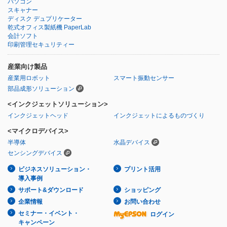
パソコン
スキャナー
ディスク デュプリケーター
乾式オフィス製紙機 PaperLab
会計ソフト
印刷管理セキュリティー
産業向け製品
産業用ロボット
スマート振動センサー
部品成形ソリューション
<インクジェットソリューション>
インクジェットヘッド
インクジェットによるものづくり
<マイクロデバイス>
半導体
水晶デバイス
センシングデバイス
ビジネスソリューション・
プリント活用
導入事例
サポート&ダウンロード
ショッピング
企業情報
お問い合わせ
セミナー・イベント・
ログイン
キャンペーン