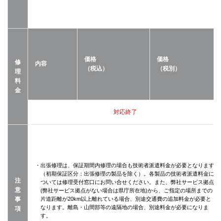
価格
価格
修
内容
（税込）
（税別）
理
料
金
対応終了
・出張修理は、保証期間内修理の場合も技術者派遣料金が必要となります
（初期保証区分：出張修理の製品を除く）。各製品の技術者派遣料金に
注
ついては修理受付窓口にお問い合せください。また、弊社サービス拠点
意
(弊社サービス拠点がない場合は県庁所在地)から、ご指定の場所までの
事
片道距離が20km以上離れている場合、別途交通費の追加料金が必要と
なります。離島・山間部等の遠隔地の場合、別途料金が必要になりま
項
す。