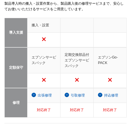
製品導入時の搬入・設置作業から、製品購入後の修理サービスまで、安心し
てお使いいただけるサービスをご用意しています。
搬入・設置
導入支援
定期交換部品付
エプソンサービ
エプソンGo-
エプソンサービ
スパック
PACK
スパック
定額保守
出張修理
引取修理
持込修理
修理
対応終了
対応終了
対応終了