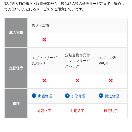
製品導入時の搬入・設置作業から、製品購入後の修理サービスまで、安心し
てお使いいただけるサービスをご用意しています。
搬入・設置
導入支援
定期交換部品付
エプソンサービ
エプソンGo-
エプソンサービ
スパック
PACK
スパック
定額保守
出張修理
引取修理
持込修理
修理
対応終了
対応終了
対応終了