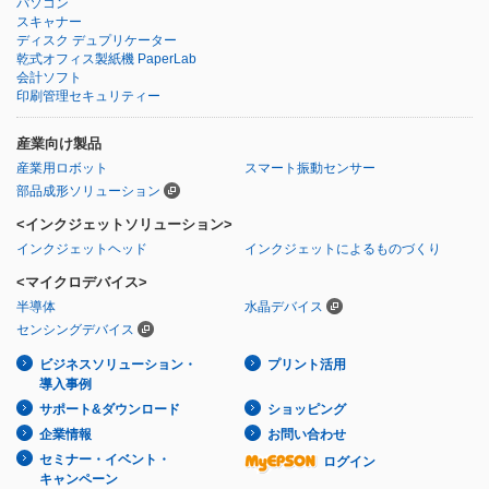
パソコン
スキャナー
ディスク デュプリケーター
乾式オフィス製紙機 PaperLab
会計ソフト
印刷管理セキュリティー
産業向け製品
産業用ロボット
スマート振動センサー
部品成形ソリューション
<インクジェットソリューション>
インクジェットヘッド
インクジェットによるものづくり
<マイクロデバイス>
半導体
水晶デバイス
センシングデバイス
ビジネスソリューション・
プリント活用
導入事例
サポート&ダウンロード
ショッピング
企業情報
お問い合わせ
セミナー・イベント・
ログイン
キャンペーン