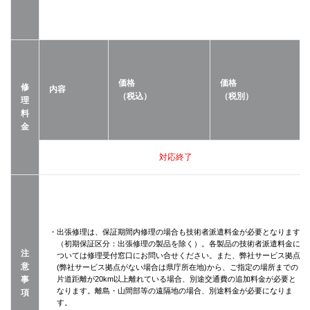
価格
価格
修
内容
（税込）
（税別）
理
料
金
対応終了
・出張修理は、保証期間内修理の場合も技術者派遣料金が必要となります
（初期保証区分：出張修理の製品を除く）。各製品の技術者派遣料金に
注
ついては修理受付窓口にお問い合せください。また、弊社サービス拠点
意
(弊社サービス拠点がない場合は県庁所在地)から、ご指定の場所までの
事
片道距離が20km以上離れている場合、別途交通費の追加料金が必要と
なります。離島・山間部等の遠隔地の場合、別途料金が必要になりま
項
す。