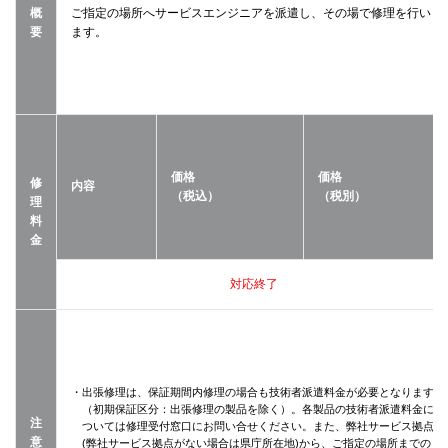
概
ご指定の場所へサービスエンジニアを派遣し、その場で修理を行い
要
ます。
価格
価格
修
内容
（税込）
（税別）
理
料
金
対応終了
・出張修理は、保証期間内修理の場合も技術者派遣料金が必要となります
（初期保証区分：出張修理の製品を除く）。各製品の技術者派遣料金に
注
ついては修理受付窓口にお問い合せください。また、弊社サービス拠点
意
(弊社サービス拠点がない場合は県庁所在地)から、ご指定の場所までの