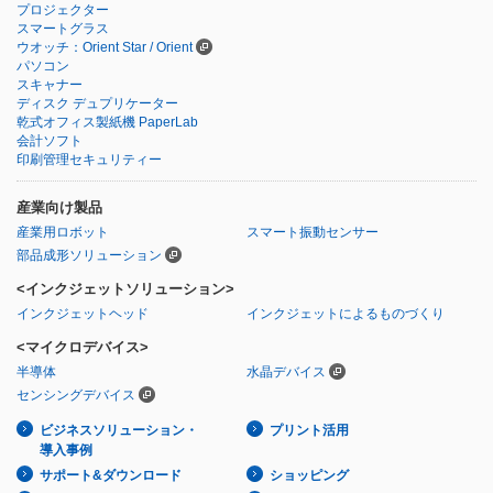
プロジェクター
スマートグラス
ウオッチ：Orient Star / Orient
パソコン
スキャナー
ディスク デュプリケーター
乾式オフィス製紙機 PaperLab
会計ソフト
印刷管理セキュリティー
産業向け製品
産業用ロボット
スマート振動センサー
部品成形ソリューション
<インクジェットソリューション>
インクジェットヘッド
インクジェットによるものづくり
<マイクロデバイス>
半導体
水晶デバイス
センシングデバイス
ビジネスソリューション・
プリント活用
導入事例
サポート&ダウンロード
ショッピング