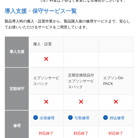
（注）料金は予告なく変更になる場合がございます。
導入支援・保守サービス一覧
製品導入時の搬入・設置作業から、製品購入後の修理サービスまで、安心し
てお使いいただけるサービスをご用意しています。
搬入・設置
導入支援
定期交換部品付
エプソンサービ
エプソンGo-
エプソンサービ
スパック
PACK
スパック
定額保守
出張修理
引取修理
持込修理
修理
対応終了
対応終了
対応終了