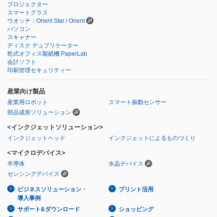
プロジェクター
スマートグラス
ウオッチ：Orient Star / Orient
パソコン
スキャナー
ディスク デュプリケーター
乾式オフィス製紙機 PaperLab
会計ソフト
印刷管理セキュリティー
産業向け製品
産業用ロボット
スマート振動センサー
部品成形ソリューション
<インクジェットソリューション>
インクジェットヘッド
インクジェットによるものづくり
<マイクロデバイス>
半導体
水晶デバイス
センシングデバイス
ビジネスソリューション・
プリント活用
導入事例
サポート&ダウンロード
ショッピング