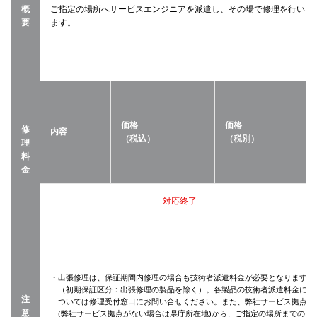
概
ご指定の場所へサービスエンジニアを派遣し、その場で修理を行い
要
ます。
価格
価格
修
内容
（税込）
（税別）
理
料
金
対応終了
・出張修理は、保証期間内修理の場合も技術者派遣料金が必要となります
（初期保証区分：出張修理の製品を除く）。各製品の技術者派遣料金に
注
ついては修理受付窓口にお問い合せください。また、弊社サービス拠点
意
(弊社サービス拠点がない場合は県庁所在地)から、ご指定の場所までの