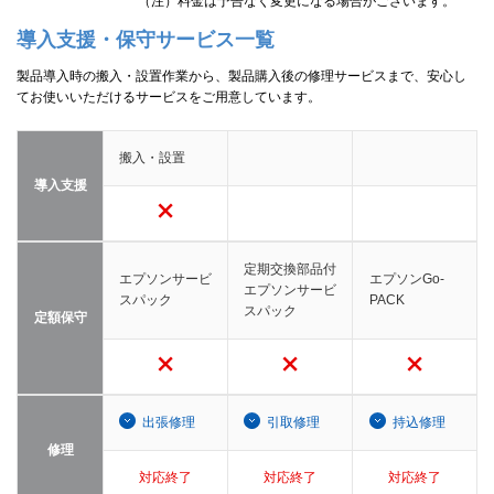
（注）料金は予告なく変更になる場合がございます。
導入支援・保守サービス一覧
製品導入時の搬入・設置作業から、製品購入後の修理サービスまで、安心し
てお使いいただけるサービスをご用意しています。
搬入・設置
導入支援
定期交換部品付
エプソンサービ
エプソンGo-
エプソンサービ
スパック
PACK
スパック
定額保守
出張修理
引取修理
持込修理
修理
対応終了
対応終了
対応終了