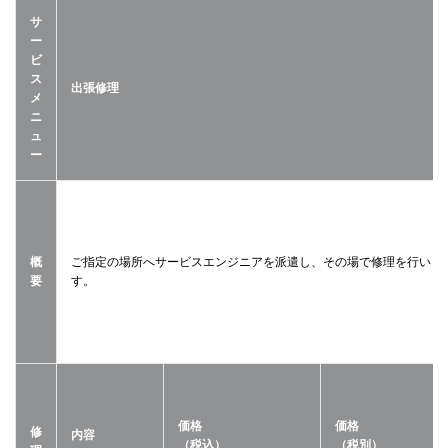
サ
ー
ビ
ス
出張修理
メ
ニ
ュ
ー
概
ご指定の場所へサービスエンジニアを派遣し、その場で修理を行いま
要
す。
価格
価格
修
内容
（税込）
（税別）