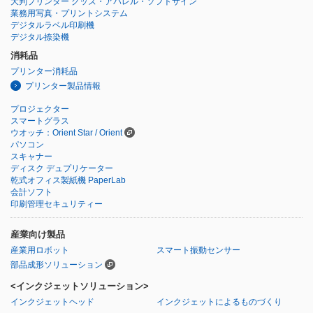
大判プリンター グッズ・アパレル・ソフトサイン
業務用写真・プリントシステム
デジタルラベル印刷機
デジタル捺染機
消耗品
プリンター消耗品
プリンター製品情報
プロジェクター
スマートグラス
ウオッチ：Orient Star / Orient
パソコン
スキャナー
ディスク デュプリケーター
乾式オフィス製紙機 PaperLab
会計ソフト
印刷管理セキュリティー
産業向け製品
産業用ロボット
スマート振動センサー
部品成形ソリューション
<インクジェットソリューション>
インクジェットヘッド
インクジェットによるものづくり