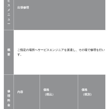
ビ
ス
出張修理
メ
ニ
ュ
ー
概
ご指定の場所へサービスエンジニアを派遣し、その場で修理を行いま
要
す。
価格
価格
修
内容
（税込）
（税別）
理
料
金