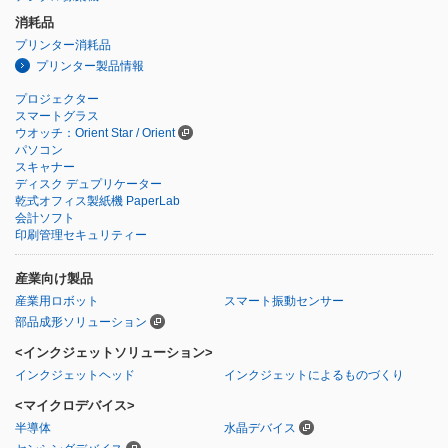
消耗品
プリンター消耗品
プリンター製品情報
プロジェクター
スマートグラス
ウオッチ：Orient Star / Orient
パソコン
スキャナー
ディスク デュプリケーター
乾式オフィス製紙機 PaperLab
会計ソフト
印刷管理セキュリティー
産業向け製品
産業用ロボット
スマート振動センサー
部品成形ソリューション
<インクジェットソリューション>
インクジェットヘッド
インクジェットによるものづくり
<マイクロデバイス>
半導体
水晶デバイス