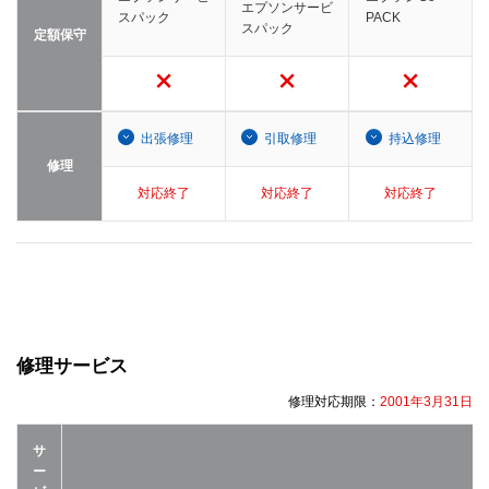
エプソンサービ
スパック
PACK
スパック
定額保守
出張修理
引取修理
持込修理
修理
対応終了
対応終了
対応終了
修理サービス
修理対応期限：
2001年3月31日
サ
ー