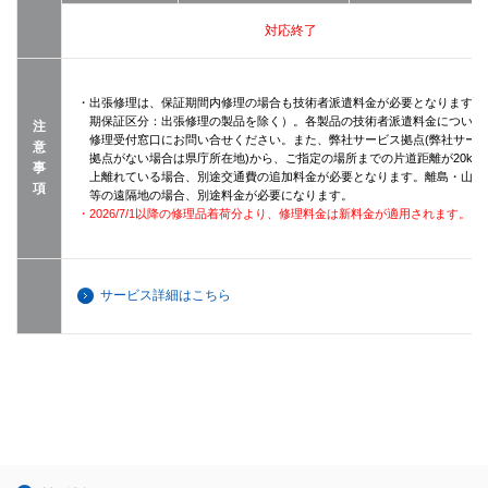
対応終了
・出張修理は、保証期間内修理の場合も技術者派遣料金が必要となります（
期保証区分：出張修理の製品を除く）。各製品の技術者派遣料金について
注
修理受付窓口にお問い合せください。また、弊社サービス拠点(弊社サー
意
拠点がない場合は県庁所在地)から、ご指定の場所までの片道距離が20km
事
上離れている場合、別途交通費の追加料金が必要となります。離島・山間
項
等の遠隔地の場合、別途料金が必要になります。
・2026/7/1以降の修理品着荷分より、修理料金は新料金が適用されます。
サービス詳細はこちら