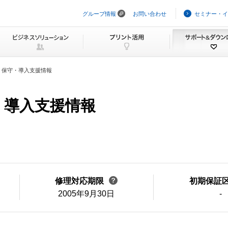
グループ情報
お問い合わせ
セミナー・イ
ナ
ビ
ゲ
ー
シ
ョ
ン
・保守・導入支援情報
を
ス
キ
ッ
守・導入支援情報
プ
修理対応期限
初期保証
2005年9月30日
-