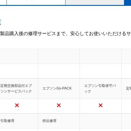
覧
製品購入後の修理サービスまで、安心してお使いいただけるサ
定期交換部品付エプ
エプソン引取保守パ
エプソンGo-PACK
定
ソンサービスパック
ック
引取修理
持込修理