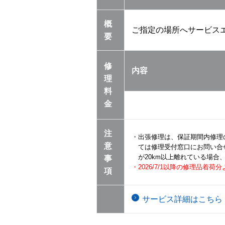
概
ご指定の場所へサービス
要
修
内容
理
料
金
注
・出張修理は、保証期間内修理
意
ては修理受付窓口にお問い合
が20km以上離れている場
事
・2026/7/1以降の修理品着
項
サービス詳細はこちら