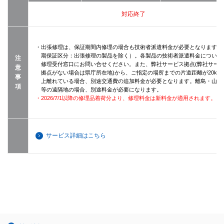
対応終了
・出張修理は、保証期間内修理の場合も技術者派遣料金が必要となります（
期保証区分：出張修理の製品を除く）。各製品の技術者派遣料金について
注
修理受付窓口にお問い合せください。また、弊社サービス拠点(弊社サー
意
拠点がない場合は県庁所在地)から、ご指定の場所までの片道距離が20km
事
上離れている場合、別途交通費の追加料金が必要となります。離島・山間
項
等の遠隔地の場合、別途料金が必要になります。
・2026/7/1以降の修理品着荷分より、修理料金は新料金が適用されます。
サービス詳細はこちら