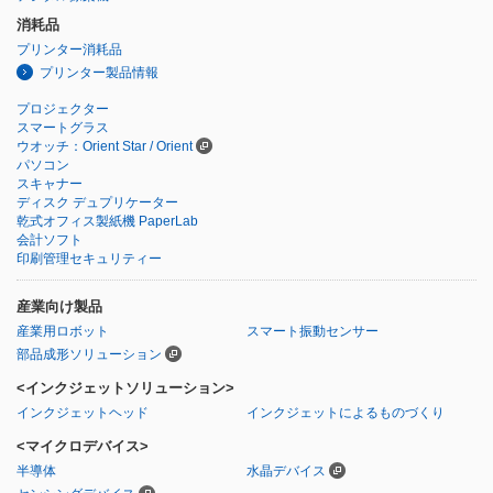
消耗品
プリンター消耗品
プリンター製品情報
プロジェクター
スマートグラス
ウオッチ：Orient Star / Orient
パソコン
スキャナー
ディスク デュプリケーター
乾式オフィス製紙機 PaperLab
会計ソフト
印刷管理セキュリティー
産業向け製品
産業用ロボット
スマート振動センサー
部品成形ソリューション
<インクジェットソリューション>
インクジェットヘッド
インクジェットによるものづくり
<マイクロデバイス>
半導体
水晶デバイス