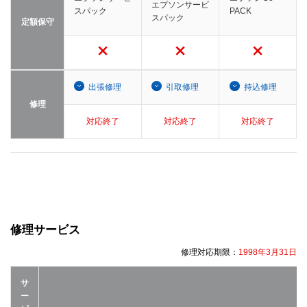
エプソンサービ
スパック
PACK
スパック
定額保守
出張修理
引取修理
持込修理
修理
対応終了
対応終了
対応終了
修理サービス
修理対応期限：
1998年3月31日
サ
ー