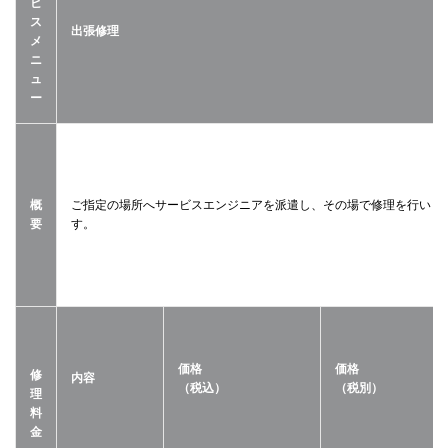
ビ
ス
出張修理
メ
ニ
ュ
ー
概
ご指定の場所へサービスエンジニアを派遣し、その場で修理を行いま
要
す。
価格
価格
修
内容
（税込）
（税別）
理
料
金