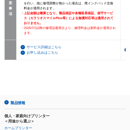
意
を行い、他に修理調整が無かった場合は、廃インクパッド交換
・
事
料金が適用されます。
・上記金額は概算となり、製品保証や各種延長保証、保守サービ
項
ス（カラリオスマイルPlus等）による無償対応等は適用されて
・
おりません。
・2026/7/1以降の修理品着荷分より、修理料金は新料金が適用され
ます。
サービス詳細はこちら
お申し込みはこちら
製品情報
個人・家庭向けプリンター
＜用途から選ぶ＞
ホームプリンター