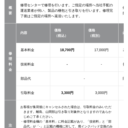
修理センターで修理を行います。ご指定の場所へ当社手配の
概
修
運送業者が伺い、製品の梱包と引き取りを行います。修理完
要
接
了後はご指定の場所へ返送いたします。
価格
価格
内容
内
（税込）
（税別）
基本料金
18,700円
17,000円
基
修
理
料
技術料金
-
-
技
金
部品代
-
部
引取料金
3,300円
3,000円
お客様が集荷後にキャンセルされた場合は、引取料金のみいただ
きます。離島、山間部は引き取り対象外となりますのであらか
・
じめご了承ください。
・修理料金欄の「基本料」に料金記載があり、「技術料」と「部
注
品代」が「-」と記載の機種に対して、廃インクパッド交換のみ