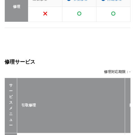
修理
修理サービス
修理対応期限：
-
サ
ー
ビ
ス
引取修理
持
メ
ニ
ュ
ー