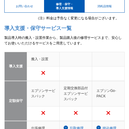
修理・保守・
お問い合わせ
消耗品情報
導入支援情報
（注）料金は予告なく変更になる場合がございます。
導入支援・保守サービス一覧
製品導入時の搬入・設置作業から、製品購入後の修理サービスまで、安心し
てお使いいただけるサービスをご用意しています。
搬入・設置
導入支援
定期交換部品付
エプソンサービ
エプソンGo-
エプソンサービ
スパック
PACK
スパック
定額保守
出張修理
引取修理
持込修理