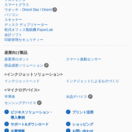
スマートグラス
ウオッチ：Orient Star / Orient
パソコン
スキャナー
ディスク デュプリケーター
乾式オフィス製紙機 PaperLab
会計ソフト
印刷管理セキュリティー
産業向け製品
産業用ロボット
スマート振動センサー
部品成形ソリューション
<インクジェットソリューション>
インクジェットヘッド
インクジェットによるものづくり
<マイクロデバイス>
半導体
水晶デバイス
センシングデバイス
ビジネスソリューション・
プリント活用
導入事例
サポート&ダウンロード
ショッピング
企業情報
お問い合わせ