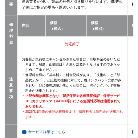
運送業者が伺い、製品の梱包と引き取りを行います。修理完
要
接
了後はご指定の場所へ返送いたします。
価格
価格
修
内容
内
（税込）
（税別）
理
料
金
対応終了
お客様が集荷後にキャンセルされた場合は、引取料金のみいただ
きます。離島、山間部は引き取り対象外となりますのであらか
・
じめご了承ください。
・修理料金欄の「基本料」に料金記載があり、「技術料」と「部
注
品代」が「-」と記載の機種に対して、廃インクパッド交換のみ
意
を行い、他に修理調整が無かった場合は、廃インクパッド交換
・
事
料金が適用されます。
・上記金額は概算となり、製品保証や各種延長保証、保守サービ
項
ス（カラリオスマイルPlus等）による無償対応等は適用されて
・2
おりません。
・2026/7/1以降の修理品着荷分より、修理料金は新料金が適用され
ます。
サービス詳細はこちら