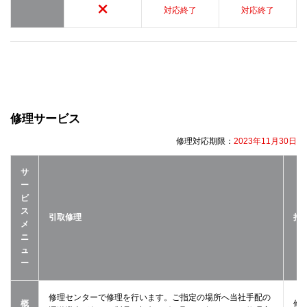
対応終了
対応終了
修理サービス
修理対応期限：
2023年11月30日
サ
ー
ビ
ス
引取修理
持
メ
ニ
ュ
ー
修理センターで修理を行います。ご指定の場所へ当社手配の
概
修