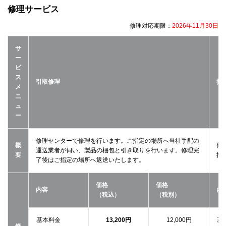
修理サービス
修理対応期限：
2026年11月30日
サ
ー
ビ
ス
引取修理
持
メ
ニ
ュ
ー
修理センターで修理を行います。ご指定の場所へ当社手配の
概
修
運送業者が伺い、製品の梱包と引き取りを行います。修理完
要
接
了後はご指定の場所へ返送いたします。
価格
価格
内容
内
（税込）
（税別）
基本料金
13,200円
12,000円
基
修