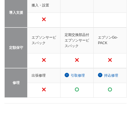
搬入・設置
導入支援
定期交換部品付
エプソンサービ
エプソンGo-
エプソンサービ
スパック
PACK
スパック
定額保守
出張修理
引取修理
持込修理
修理