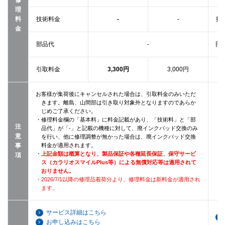
理
料
技術料金
-
-
技
金
部品代
-
部
引取料金
3,300円
3,000円
お客様が集荷後にキャンセルされた場合は、引取料金のみいただ
きます。離島、山間部は引き取り対象外となりますのであらか
・
じめご了承ください。
・修理料金欄の「基本料」に料金記載があり、「技術料」と「部
注
品代」が「-」と記載の機種に対して、廃インクパッド交換のみ
意
を行い、他に修理調整が無かった場合は、廃インクパッド交換
・
事
料金が適用されます。
・上記金額は概算となり、製品保証や各種延長保証、保守サービ
項
ス（カラリオスマイルPlus等）による無償対応等は適用されて
・
おりません。
・2026/7/1以降の修理品着荷分より、修理料金は新料金が適用され
ます。
サービス詳細はこちら
お申し込みはこちら