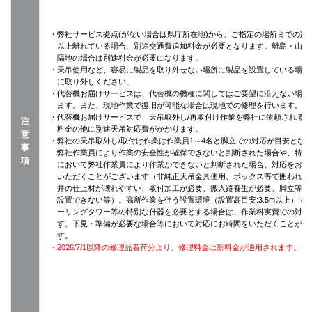
・弊社サービス拠点(がない場合は県庁所在地)から、ご指定の場所までの距離
以上離れている場合、別途交通費追加料金が必要となります。離島・山間
隔地の場合は別途料金が必要になります。
・天吊使用など、容易に製品を取り外せない場所に製品を設置している場合
に取り外しください。
・代替機お届けサービスは、代替機の機種に関してはご要望に沿えない場合
ます。また、現地作業で復旧が可能な場合は現地での修理を行います。
・代替機お届けサービスで、天吊取外し/再取付け作業を弊社に依頼される
注
料金の他に別途天吊対応費がかかります。
意
・弊社の天吊取外し/取付け作業は作業員1～4名と脚立での対応が目安とな
事
弊社作業員により作業の安全性が確保できないと判断された場合や、特殊
項
において弊社作業員により作業ができないと判断された場合、対応をお断
いただくことがございます（非純正天吊金具使用、ボックス等で囲われて
井の仕上材が壊れやすい、取付加工が必要、搬入路養生が必要、脚立等が
設置できない等）。高所作業を伴う設置環境（設置高目安:3.5m以上）で
ーリングタワー等の特別な什器を必要とする場合は、作業料実費での対応
す。下見・準備が必要な場合等において対応にお時間をいただくことがご
す。
・2026/7/1以降の修理品着荷分より、修理料金は新料金が適用されます。