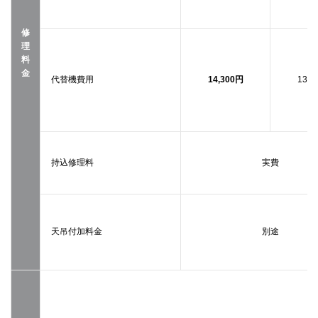
修
理
料
金
代替機費用
14,300円
13,0
持込修理料
実費
天吊付加料金
別途