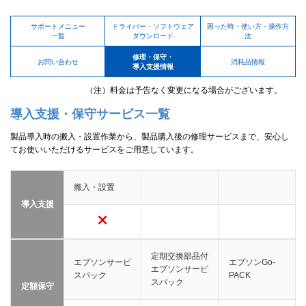
サポートメニュー
ドライバー・ソフトウェア
困った時・使い方・操作方
一覧
ダウンロード
法
修理・保守・
お問い合わせ
消耗品情報
導入支援情報
（注）料金は予告なく変更になる場合がございます。
導入支援・保守サービス一覧
製品導入時の搬入・設置作業から、製品購入後の修理サービスまで、安心し
てお使いいただけるサービスをご用意しています。
搬入・設置
導入支援
定期交換部品付
エプソンサービ
エプソンGo-
エプソンサービ
スパック
PACK
スパック
定額保守