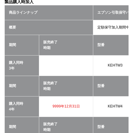
製品購入時加入
商品ラインナップ
エプソン引取保守パッ
概要
定額保守加入期間中に
販売終了
期間
型番
時期
購入同時
KEHTW3
3年
販売終了
期間
型番
時期
購入同時
9999年12月31日
KEHTW4
4年
販売終了
期間
型番
時期