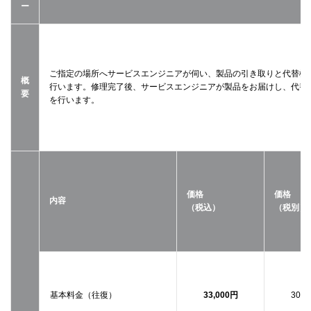
ー
ご指定の場所へサービスエンジニアが伺い、製品の引き取りと代替機
概
行います。修理完了後、サービスエンジニアが製品をお届けし、代替
要
を行います。
価格
価格
内容
（税込）
（税別）
基本料金（往復）
33,000円
30,0