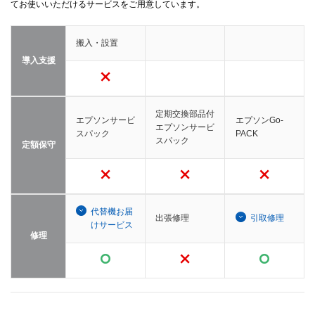
てお使いいただけるサービスをご用意しています。
搬入・設置
導入支援
定期交換部品付
エプソンサービ
エプソンGo-
エプソンサービ
スパック
PACK
スパック
定額保守
代替機お届
出張修理
引取修理
けサービス
修理