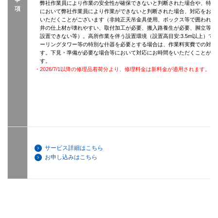
弊社作業員により作業の安全性が確保できないと判断された場合や、特殊
項
において弊社作業員により作業ができないと判断された場合、対応をお断
いただくことがございます（非純正天吊金具使用、ボックス等で囲われて
井の仕上材が壊れやすい、取付加工が必要、搬入路養生が必要、脚立等が
設置できない等）。高所作業を伴う設置環境（設置高目安:3.5m以上）で
ーリングタワー等の特別な什器を必要とする場合は、作業料実費での対応
す。下見・準備が必要な場合等において対応にお時間をいただくことがご
す。
・2026/7/1以降の修理品着荷分より、修理料金は新料金が適用されます。
サービス詳細はこちら
お申し込みはこちら