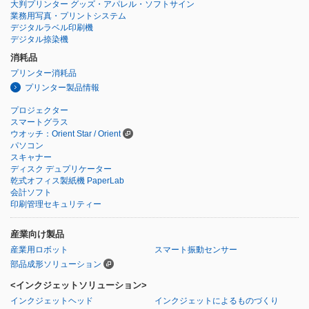
大判プリンター グッズ・アパレル・ソフトサイン
業務用写真・プリントシステム
デジタルラベル印刷機
デジタル捺染機
消耗品
プリンター消耗品
プリンター製品情報
プロジェクター
スマートグラス
ウオッチ：Orient Star / Orient
パソコン
スキャナー
ディスク デュプリケーター
乾式オフィス製紙機 PaperLab
会計ソフト
印刷管理セキュリティー
産業向け製品
産業用ロボット
スマート振動センサー
部品成形ソリューション
<インクジェットソリューション>
インクジェットヘッド
インクジェットによるものづくり