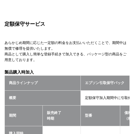
定額保守サービス
あらかじめ期間に応じた一定額の料金をお支払いいただくことで、期間中は
無償で修理を提供いたします。
商品として購入し簡単な登録手続きで加入できる、パッケージ型の商品をご
用意しております。
製品購入時加入
商品ラインナップ
エプソン引取保守パック
概要
定額保守加入期間中に引取修
販売終了
価格
期間
型番
時期
（税
購入同時