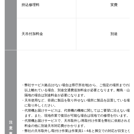
持込修理料
実費
天吊付加料金
別途
・弊社サービス拠点(がない場合は県庁所在地)から、ご指定の場所までの距離
以上離れている場合、別途交通費追加料金が必要となります。離島・山間
隔地の場合は別途料金が必要になります。
・天吊使用など、容易に製品を取り外せない場所に製品を設置している場合
に取り外しください。
・代替機お届けサービスは、代替機の機種に関してはご要望に沿えない場合
ます。また、現地作業で復旧が可能な場合は現地での修理を行います。
・代替機お届けサービスで、天吊取外し/再取付け作業を弊社に依頼される
注
料金の他に別途天吊対応費がかかります。
意
・弊社の天吊取外し/取付け作業は作業員1～4名と脚立での対応が目安とな
事