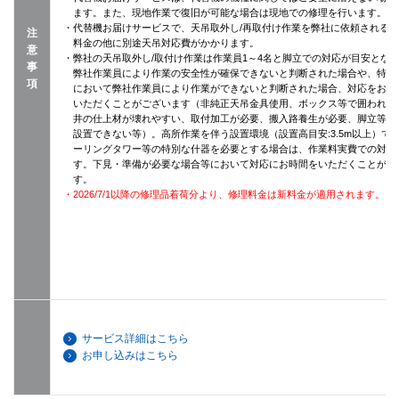
ます。また、現地作業で復旧が可能な場合は現地での修理を行います。
・代替機お届けサービスで、天吊取外し/再取付け作業を弊社に依頼される
注
料金の他に別途天吊対応費がかかります。
意
・弊社の天吊取外し/取付け作業は作業員1～4名と脚立での対応が目安とな
事
弊社作業員により作業の安全性が確保できないと判断された場合や、特殊
項
において弊社作業員により作業ができないと判断された場合、対応をお断
いただくことがございます（非純正天吊金具使用、ボックス等で囲われて
井の仕上材が壊れやすい、取付加工が必要、搬入路養生が必要、脚立等が
設置できない等）。高所作業を伴う設置環境（設置高目安:3.5m以上）で
ーリングタワー等の特別な什器を必要とする場合は、作業料実費での対応
す。下見・準備が必要な場合等において対応にお時間をいただくことがご
す。
・2026/7/1以降の修理品着荷分より、修理料金は新料金が適用されます。
サービス詳細はこちら
お申し込みはこちら