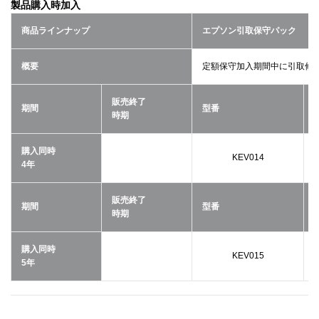
製品購入時加入
商品ラインナップ
エプソン引取保守パック
概要
定額保守加入期間中に引取修
販売終了
期間
型番
時期
購入同時
KEV014
4年
販売終了
期間
型番
時期
購入同時
KEV015
5年