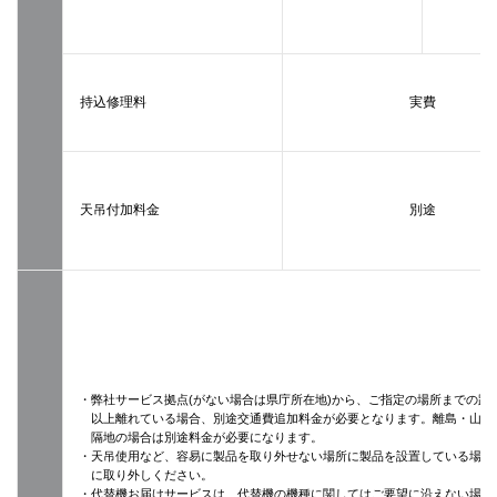
持込修理料
実費
天吊付加料金
別途
・弊社サービス拠点(がない場合は県庁所在地)から、ご指定の場所までの距離
以上離れている場合、別途交通費追加料金が必要となります。離島・山間
隔地の場合は別途料金が必要になります。
・天吊使用など、容易に製品を取り外せない場所に製品を設置している場合
に取り外しください。
・代替機お届けサービスは、代替機の機種に関してはご要望に沿えない場合