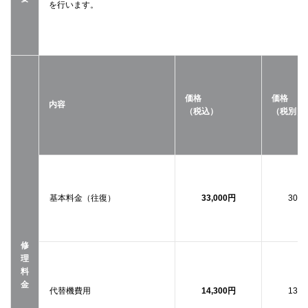
を行います。
価格
価格
内容
（税込）
（税別）
基本料金（往復）
33,000円
30,0
修
理
料
金
代替機費用
14,300円
13,0