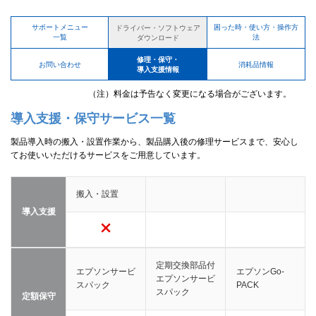
サポートメニュー
困った時・使い方・操作方
ドライバー・ソフトウェア
一覧
法
ダウンロード
修理・保守・
お問い合わせ
消耗品情報
導入支援情報
（注）料金は予告なく変更になる場合がございます。
導入支援・保守サービス一覧
製品導入時の搬入・設置作業から、製品購入後の修理サービスまで、安心し
てお使いいただけるサービスをご用意しています。
搬入・設置
導入支援
定期交換部品付
エプソンサービ
エプソンGo-
エプソンサービ
スパック
PACK
スパック
定額保守