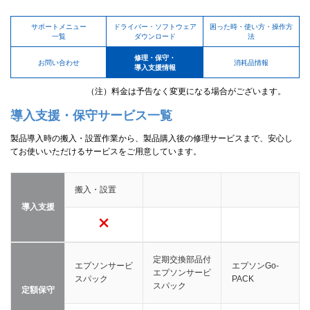
サポートメニュー
ドライバー・ソフトウェア
困った時・使い方・操作方
一覧
ダウンロード
法
修理・保守・
お問い合わせ
消耗品情報
導入支援情報
（注）料金は予告なく変更になる場合がございます。
導入支援・保守サービス一覧
製品導入時の搬入・設置作業から、製品購入後の修理サービスまで、安心し
てお使いいただけるサービスをご用意しています。
搬入・設置
導入支援
定期交換部品付
エプソンサービ
エプソンGo-
エプソンサービ
スパック
PACK
スパック
定額保守