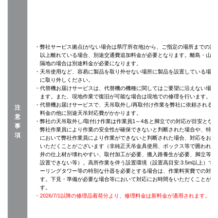
・弊社サービス拠点(がない場合は県庁所在地)から、ご指定の場所までの距離
以上離れている場合、別途交通費追加料金が必要となります。離島・山間
隔地の場合は別途料金が必要になります。
・天吊使用など、容易に製品を取り外せない場所に製品を設置している場合
に取り外しください。
・代替機お届けサービスは、代替機の機種に関してはご要望に沿えない場合
ます。また、現地作業で復旧が可能な場合は現地での修理を行います。
・代替機お届けサービスで、天吊取外し/再取付け作業を弊社に依頼される
注
料金の他に別途天吊対応費がかかります。
意
・弊社の天吊取外し/取付け作業は作業員1～4名と脚立での対応が目安とな
事
弊社作業員により作業の安全性が確保できないと判断された場合や、特殊
項
において弊社作業員により作業ができないと判断された場合、対応をお断
いただくことがございます（非純正天吊金具使用、ボックス等で囲われて
井の仕上材が壊れやすい、取付加工が必要、搬入路養生が必要、脚立等が
設置できない等）。高所作業を伴う設置環境（設置高目安:3.5m以上）で
ーリングタワー等の特別な什器を必要とする場合は、作業料実費での対応
す。下見・準備が必要な場合等において対応にお時間をいただくことがご
す。
・2026/7/1以降の修理品着荷分より、修理料金は新料金が適用されます。