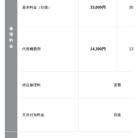
基本料金（往復）
33,000円
30,0
修
理
料
金
代替機費用
14,300円
13,0
持込修理料
実費
天吊付加料金
別途