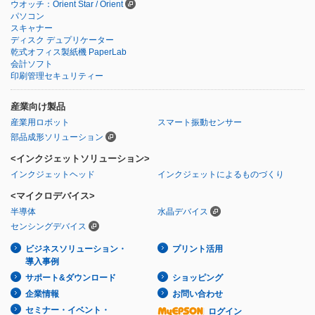
ウオッチ：Orient Star / Orient
パソコン
スキャナー
ディスク デュプリケーター
乾式オフィス製紙機 PaperLab
会計ソフト
印刷管理セキュリティー
産業向け製品
産業用ロボット
スマート振動センサー
部品成形ソリューション
<インクジェットソリューション>
インクジェットヘッド
インクジェットによるものづくり
<マイクロデバイス>
半導体
水晶デバイス
センシングデバイス
ビジネスソリューション・
プリント活用
導入事例
サポート&ダウンロード
ショッピング
企業情報
お問い合わせ
セミナー・イベント・
ログイン