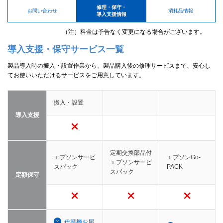
修理・保守・
お問い合わせ
消耗品情報
導入支援情報
（注）料金は予告なく変更になる場合がございます。
導入支援・保守サービス一覧
製品導入時の搬入・設置作業から、製品購入後の修理サービスまで、安心し
てお使いいただけるサービスをご用意しています。
搬入・設置
導入支援
定期交換部品付
エプソンサービ
エプソンGo-
エプソンサービ
スパック
PACK
スパック
定額保守
代替機お届