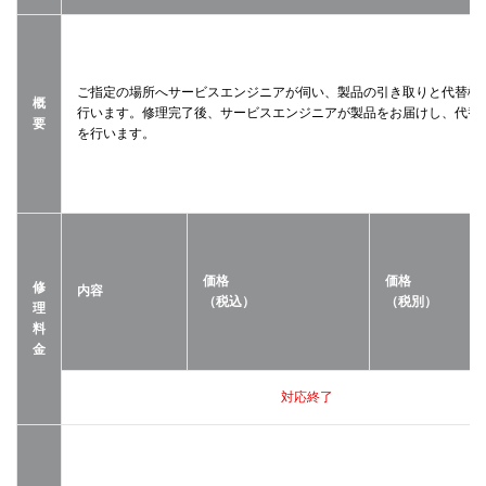
ご指定の場所へサービスエンジニアが伺い、製品の引き取りと代替機
概
行います。修理完了後、サービスエンジニアが製品をお届けし、代替
要
を行います。
価格
価格
修
内容
（税込）
（税別）
理
料
金
対応終了