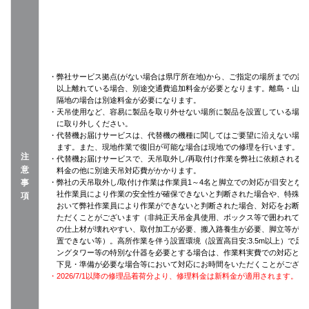
・弊社サービス拠点(がない場合は県庁所在地)から、ご指定の場所までの距離
以上離れている場合、別途交通費追加料金が必要となります。離島・山間
隔地の場合は別途料金が必要になります。
・天吊使用など、容易に製品を取り外せない場所に製品を設置している場合
に取り外しください。
・代替機お届けサービスは、代替機の機種に関してはご要望に沿えない場合
ます。また、現地作業で復旧が可能な場合は現地での修理を行います。
注
・代替機お届けサービスで、天吊取外し/再取付け作業を弊社に依頼される
意
料金の他に別途天吊対応費がかかります。
事
・弊社の天吊取外し/取付け作業は作業員1～4名と脚立での対応が目安とな
社作業員により作業の安全性が確保できないと判断された場合や、特殊設
項
おいて弊社作業員により作業ができないと判断された場合、対応をお断り
ただくことがございます（非純正天吊金具使用、ボックス等で囲われてい
の仕上材が壊れやすい、取付加工が必要、搬入路養生が必要、脚立等がそ
置できない等）。高所作業を伴う設置環境（設置高目安:3.5m以上）で足
ングタワー等の特別な什器を必要とする場合は、作業料実費での対応とな
下見・準備が必要な場合等において対応にお時間をいただくことがござい
・2026/7/1以降の修理品着荷分より、修理料金は新料金が適用されます。