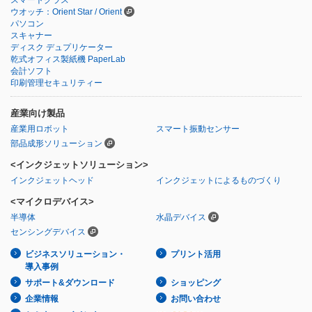
ウオッチ：Orient Star / Orient
パソコン
スキャナー
ディスク デュプリケーター
乾式オフィス製紙機 PaperLab
会計ソフト
印刷管理セキュリティー
産業向け製品
産業用ロボット
スマート振動センサー
部品成形ソリューション
<インクジェットソリューション>
インクジェットヘッド
インクジェットによるものづくり
<マイクロデバイス>
半導体
水晶デバイス
センシングデバイス
ビジネスソリューション・
プリント活用
導入事例
サポート&ダウンロード
ショッピング
企業情報
お問い合わせ