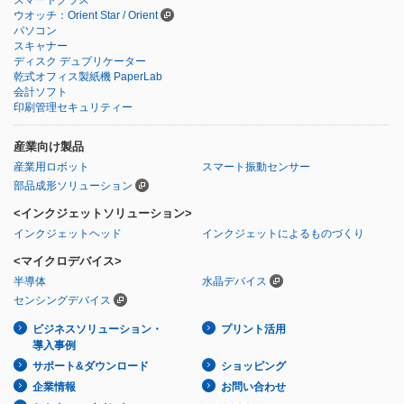
ウオッチ：Orient Star / Orient
パソコン
スキャナー
ディスク デュプリケーター
乾式オフィス製紙機 PaperLab
会計ソフト
印刷管理セキュリティー
産業向け製品
産業用ロボット
スマート振動センサー
部品成形ソリューション
<インクジェットソリューション>
インクジェットヘッド
インクジェットによるものづくり
<マイクロデバイス>
半導体
水晶デバイス
センシングデバイス
ビジネスソリューション・
プリント活用
導入事例
サポート&ダウンロード
ショッピング
企業情報
お問い合わせ