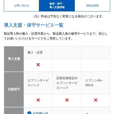
修理・保守・
お問い合わせ
消耗品情報
導入支援情報
（注）料金は予告なく変更になる場合がございます。
導入支援・保守サービス一覧
製品導入時の搬入・設置作業から、製品購入後の修理サービスまで、安心し
てお使いいただけるサービスをご用意しています。
搬入・設置
導入支援
定期交換部品付
エプソンサービ
エプソンGo-
エプソンサービ
スパック
PACK
スパック
定額保守
代替機お届