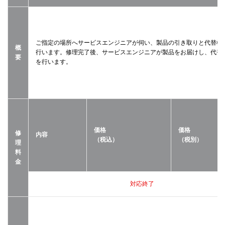
ご指定の場所へサービスエンジニアが伺い、製品の引き取りと代替機
概
行います。修理完了後、サービスエンジニアが製品をお届けし、代替
要
を行います。
価格
価格
修
内容
（税込）
（税別）
理
料
金
対応終了