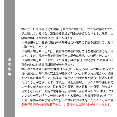
・弊社サービス拠点(がない場合は県庁所在地)から、ご指定の場所までの距離
以上離れている場合、別途交通費追加料金が必要となります。離島・山間
隔地の場合は別途料金が必要になります。
・天吊使用など、容易に製品を取り外せない場所に製品を設置している場合
に取り外しください。
・代替機お届けサービスは、代替機の機種に関してはご要望に沿えない場合
ます。また、現地作業で復旧が可能な場合は現地での修理を行います。
注
・代替機お届けサービスで、天吊取外し/再取付け作業を弊社に依頼される
意
料金の他に別途天吊対応費がかかります。
事
・弊社の天吊取外し/取付け作業は作業員1～4名と脚立での対応が目安とな
社作業員により作業の安全性が確保できないと判断された場合や、特殊設
項
おいて弊社作業員により作業ができないと判断された場合、対応をお断り
ただくことがございます（非純正天吊金具使用、ボックス等で囲われてい
の仕上材が壊れやすい、取付加工が必要、搬入路養生が必要、脚立等がそ
置できない等）。高所作業を伴う設置環境（設置高目安:3.5m以上）で足
ングタワー等の特別な什器を必要とする場合は、作業料実費での対応とな
下見・準備が必要な場合等において対応にお時間をいただくことがござい
・2026/7/1以降の修理品着荷分より、修理料金は新料金が適用されます。