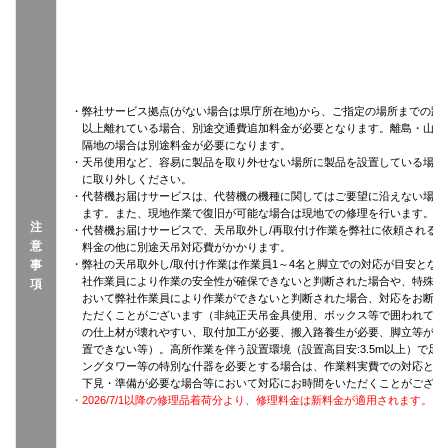
・弊社サービス拠点(がない場合は県庁所在地)から、ご指定の場所までの距離
以上離れている場合、別途交通費追加料金が必要となります。離島・山間
隔地の場合は別途料金が必要になります。
・天吊使用など、容易に製品を取り外せない場所に製品を設置している場合
に取り外しください。
・代替機お届けサービスは、代替機の機種に関してはご要望に沿えない場合
ます。また、現地作業で復旧が可能な場合は現地での修理を行います。
注
・代替機お届けサービスで、天吊取外し/再取付け作業を弊社に依頼される
意
料金の他に別途天吊対応費がかかります。
事
・弊社の天吊取外し/取付け作業は作業員1～4名と脚立での対応が目安とな
社作業員により作業の安全性が確保できないと判断された場合や、特殊設
項
おいて弊社作業員により作業ができないと判断された場合、対応をお断り
ただくことがございます（非純正天吊金具使用、ボックス等で囲われてい
の仕上材が壊れやすい、取付加工が必要、搬入路養生が必要、脚立等がそ
置できない等）。高所作業を伴う設置環境（設置高目安:3.5m以上）で足
ングタワー等の特別な什器を必要とする場合は、作業料実費での対応とな
下見・準備が必要な場合等において対応にお時間をいただくことがござい
・2026/7/1以降の修理品着荷分より、修理料金は新料金が適用されます。