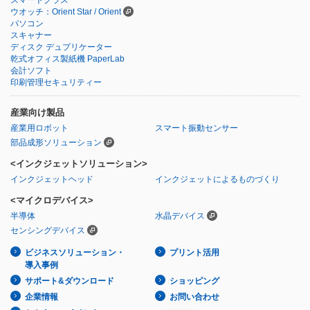
ウオッチ：Orient Star / Orient
パソコン
スキャナー
ディスク デュプリケーター
乾式オフィス製紙機 PaperLab
会計ソフト
印刷管理セキュリティー
産業向け製品
産業用ロボット
スマート振動センサー
部品成形ソリューション
<インクジェットソリューション>
インクジェットヘッド
インクジェットによるものづくり
<マイクロデバイス>
半導体
水晶デバイス
センシングデバイス
ビジネスソリューション・
プリント活用
導入事例
サポート&ダウンロード
ショッピング
企業情報
お問い合わせ