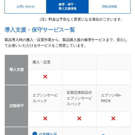
修理・保守・
お問い合わせ
消耗品情報
導入支援情報
（注）料金は予告なく変更になる場合がございます。
導入支援・保守サービス一覧
製品導入時の搬入・設置作業から、製品購入後の修理サービスまで、安心し
てお使いいただけるサービスをご用意しています。
搬入・設置
導入支援
定期交換部品付
エプソンサービ
エプソンGo-
エプソンサービ
スパック
PACK
スパック
定額保守
代替機お届