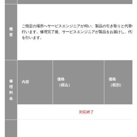
ご指定の場所へサービスエンジニアが伺い、製品の引き取りと代替機
概
行います。修理完了後、サービスエンジニアが製品をお届けし、代替
要
を行います。
価格
価格
修
内容
（税込）
（税別）
理
料
金
対応終了