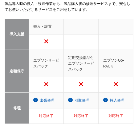
製品導入時の搬入・設置作業から、製品購入後の修理サービスまで、安心し
てお使いいただけるサービスをご用意しています。
搬入・設置
導入支援
定期交換部品付
エプソンサービ
エプソンGo-
エプソンサービ
スパック
PACK
スパック
定額保守
出張修理
引取修理
持込修理
修理
対応終了
対応終了
対応終了