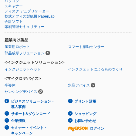
パソコン
スキャナー
ディスク デュプリケーター
乾式オフィス製紙機 PaperLab
会計ソフト
印刷管理セキュリティー
産業向け製品
産業用ロボット
スマート振動センサー
部品成形ソリューション
<インクジェットソリューション>
インクジェットヘッド
インクジェットによるものづくり
<マイクロデバイス>
半導体
水晶デバイス
センシングデバイス
ビジネスソリューション・
プリント活用
導入事例
サポート&ダウンロード
ショッピング
企業情報
お問い合わせ
セミナー・イベント・
ログイン
キャンペーン