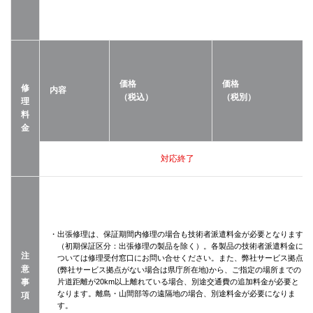
価格
価格
修
内容
（税込）
（税別）
理
料
金
対応終了
・出張修理は、保証期間内修理の場合も技術者派遣料金が必要となります
（初期保証区分：出張修理の製品を除く）。各製品の技術者派遣料金に
注
ついては修理受付窓口にお問い合せください。また、弊社サービス拠点
意
(弊社サービス拠点がない場合は県庁所在地)から、ご指定の場所までの
事
片道距離が20km以上離れている場合、別途交通費の追加料金が必要と
なります。離島・山間部等の遠隔地の場合、別途料金が必要になりま
項
す。