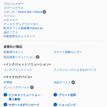
プロジェクター
スマートグラス
ウオッチ：Orient Star / Orient
パソコン
スキャナー
ディスク デュプリケーター
乾式オフィス製紙機 PaperLab
会計ソフト
印刷管理セキュリティー
産業向け製品
産業用ロボット
スマート振動センサー
部品成形ソリューション
<インクジェットソリューション>
インクジェットヘッド
インクジェットによるものづくり
<マイクロデバイス>
半導体
水晶デバイス
センシングデバイス
ビジネスソリューション・
プリント活用
導入事例
サポート&ダウンロード
ショッピング